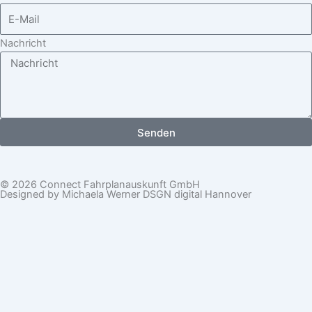
Nachricht
Senden
© 2026 Connect Fahrplanauskunft GmbH
Designed by Michaela Werner DSGN digital Hannover
https://maps2.connect-info.net/cgi-bin/mapserv?MAP=
/data/umn/hannit/mapfiles/haltestellen.map&SERVICE=
WMS&VERSION=1.1.1
WordPress Cookie Plugin von Real Cookie Banner