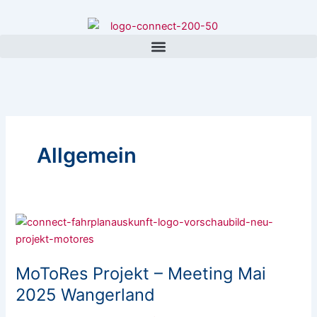
Zum
Inhalt
springen
Allgemein
MoToRes
Projekt
–
MoToRes Projekt – Meeting Mai
Meeting
Mai
2025 Wangerland
2025